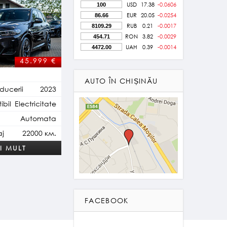
USD
17.38
-0.0606
EUR
20.05
-0.0254
RUB
0.21
-0.0017
RON
3.82
-0.0029
UAH
0.39
-0.0014
45.999 €
AUTO ÎN CHIȘINĂU
ducerii
2023
bil
Electricitate
Automata
aj
22000 км.
I MULT
FACEBOOK