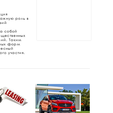
ация
важную роль в
вий
за собой
ущественных
вий. Таким
чных форм
ресный
го участия.