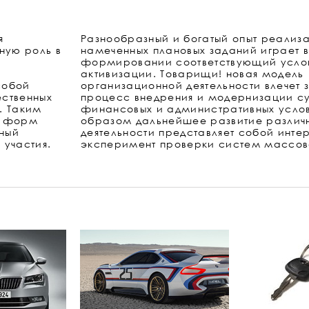
я
Разнообразный и богатый опыт реализ
ную роль в
намеченных плановых заданий играет 
й
формировании соответствующий усло
активизации. Товарищи! новая модель
собой
организационной деятельности влечет 
ственных
процесс внедрения и модернизации с
. Таким
финансовых и административных усло
х форм
образом дальнейшее развитие разли
сный
деятельности представляет собой инте
участия.
эксперимент проверки систем массово