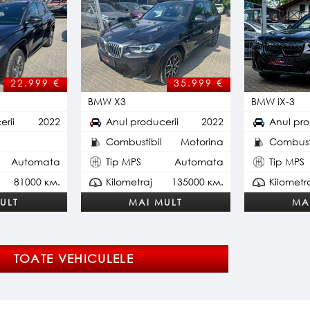
22.999 €
35.999 €
n
BMW X3
BMW iX-3
erii
2022
Anul producerii
2022
Anul pro
Combustibil
Motorina
Combusti
nzina Hybrid
Automata
Tip MPS
Automata
Tip MPS
81000 км.
Kilometraj
135000 км.
Kilometr
ULT
MAI MULT
MA
TOATE VEHICULELE