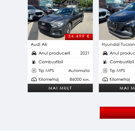
34.499 €
Audi A6
Hyundai Tucso
Anul producerii
2021
Anul produc
Combustibil
Combustibil
Plug-in Hybrid
Be
Tip MPS
Automata
Tip MPS
Kilometraj
86000 км.
Kilometraj
MAI MULT
MAI M