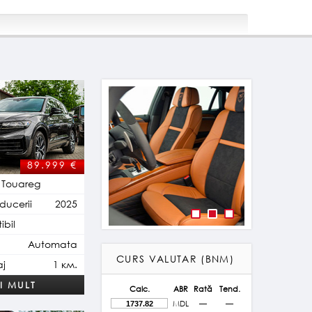
89.999 €
 Touareg
ducerii
2025
bil
Plug-in Hybrid
Automata
CURS VALUTAR (BNM)
aj
1 км.
I MULT
Calc.
ABR
Rată
Tend.
MDL
—
—