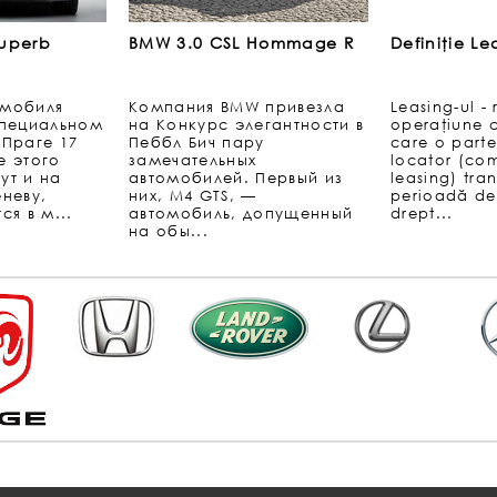
uperb
BMW 3.0 CSL Hommage R
Definiţie Le
омобиля
Компания BMW привезла
Leasing-ul - 
специальном
на Конкурс элегантности в
operaţiune 
 Праге 17
Пеббл Бич пару
care o part
е этого
замечательных
locator (co
ут и на
автомобилей. Первый из
leasing) tra
неву,
них, M4 GTS, —
perioadă de
ся в м...
автомобиль, допущенный
drept...
на обы...