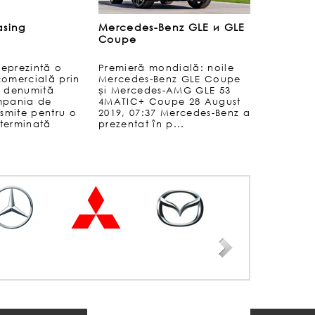
asing
Mercedes-Benz GLE и GLE
Coupe
reprezintă o
Premieră mondială: noile
comercială prin
Mercedes-Benz GLE Coupe
e denumită
și Mercedes-AMG GLE 53
mpania de
4MATIC+ Coupe 28 August
nsmite pentru o
2019, 07:37 Mercedes-Benz a
terminată
prezentat în p...