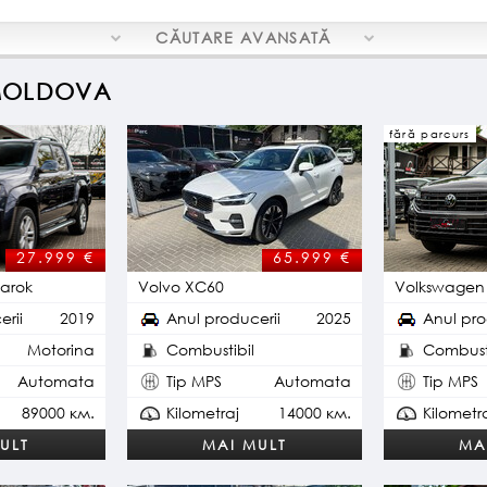
CĂUTARE
AVANSATĂ
 MOLDOVA
fără parcurs
27.999 €
65.999 €
arok
Volvo XC60
Volkswagen
erii
2019
Anul producerii
2025
Anul pro
Motorina
Combustibil
Combusti
Plug-in Hybrid
Automata
Tip MPS
Automata
Tip MPS
89000 км.
Kilometraj
14000 км.
Kilometr
ULT
MAI MULT
MA