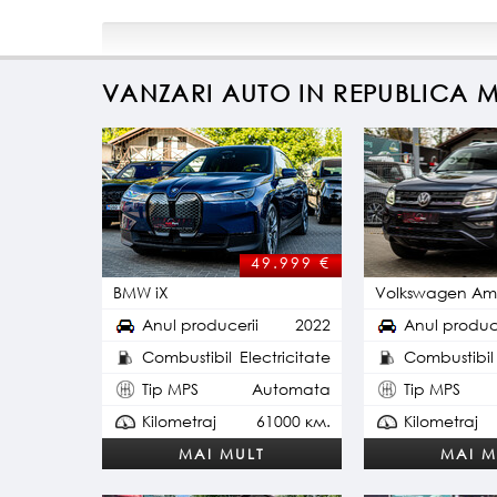
VANZARI AUTO IN REPUBLICA
49.999 €
BMW iX
Volkswagen Am
Anul producerii
2022
Anul produc
Combustibil
Electricitate
Combustibil
Tip MPS
Automata
Tip MPS
Kilometraj
61000 км.
Kilometraj
MAI MULT
MAI M