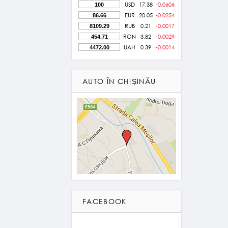
USD
17.38
-0.0606
EUR
20.05
-0.0254
RUB
0.21
-0.0017
RON
3.82
-0.0029
UAH
0.39
-0.0014
AUTO ÎN CHIȘINĂU
FACEBOOK