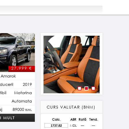
27.999
€
 Amarok
ducerii
2019
bil
Motorina
Automata
CURS VALUTAR (BNM)
aj
89000 км.
I MULT
Calc.
ABR
Rată
Tend.
MDL
—
—