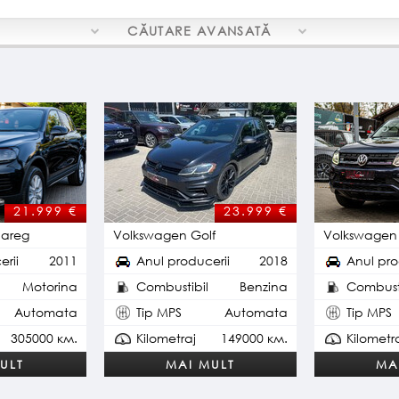
CĂUTARE
AVANSATĂ
21.999
€
23.999
€
uareg
Volkswagen Golf
Volkswagen
erii
2011
Anul producerii
2018
Anul pro
Motorina
Combustibil
Benzina
Combusti
Automata
Tip MPS
Automata
Tip MPS
305000 км.
Kilometraj
149000 км.
Kilometr
ULT
MAI MULT
MA