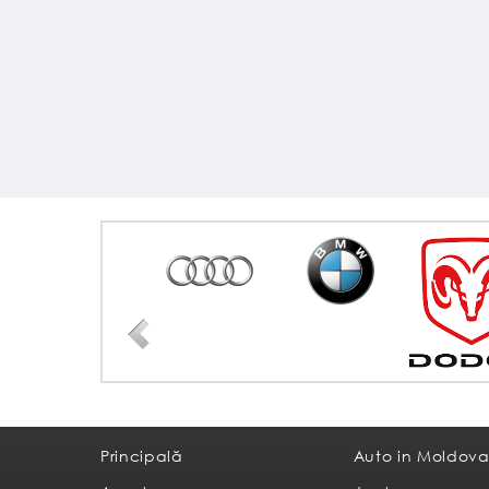
Principală
Auto in Moldov