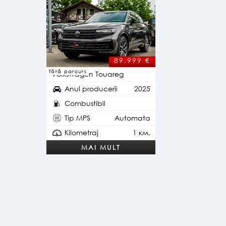
89.999
€
fără parcurs
Volkswagen Touareg
Anul producerii
2025
Combustibil
Plug-in Hybrid
Tip MPS
Automata
Kilometraj
1 км.
MAI MULT