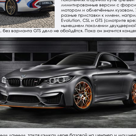
лимитированные версии с форс
мотором и облегчённым кузовом. 
разные приставки к имени, напри
Evolution, CSL и GTS (смотрите вре
нынешнем поколении двухдверной
, без варианта GTS дело не обойдётся. Пока он значится конце
м данным, такая «эмка» легче базовой на центнер и мощнее