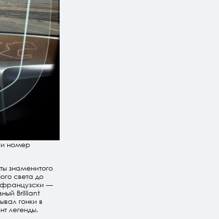
 и номер
ты знаменитого
ого света до
о-французски —
ый Brilliant
ывал гонки в
нт легенды.