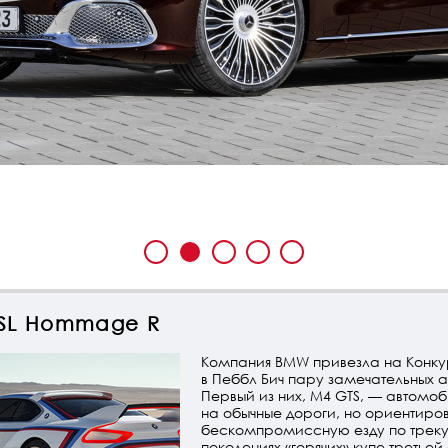
SL Hommage R
Компания BMW привезла на Конку
в Пеббл Бич пару замечательных 
Первый из них, M4 GTS, — автомо
на обычные дороги, но ориентиро
бескомпромиссную езду по треку
поколениях «горячих» купе третье