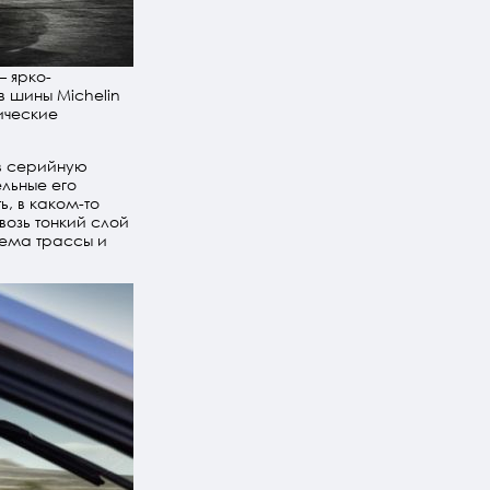
— ярко-
в шины Michelin
ические
 в серийную
ельные его
, в каком-то
возь тонкий слой
хема трассы и