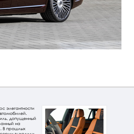
рс элегантности
автомобилей.
биль, допущенный
ванный на
. В прошлых
й серии выходили