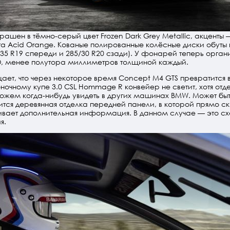
рашен в тёмно-серый цвет Frozen Dark Grey Metallic, акценты 
а Acid Orange. Кованые полированные колёсные диски обуты 
5/35 R19 спереди и 285/30 R20 сзади). У фонарей теперь орган
D, менее полутора миллиметров толщиной каждый.
ет, что через некоторое время Concept M4 GTS превратится
оночному купе 3.0 CSL Hommage R конвейер не светит, хотя отд
жем когда-нибудь увидеть в других машинах BMW. Может быть
вится деревянная отделка передней панели, в которой прямо ск
ивает дополнительная информация. В данном случае — это с
я.