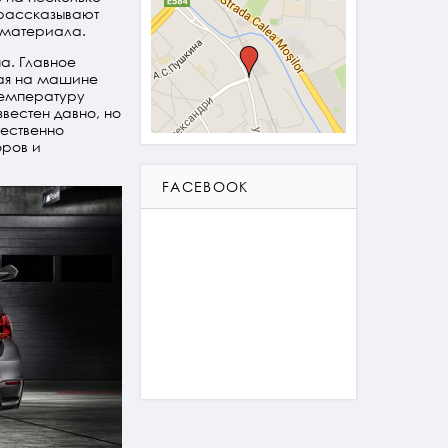
 рассказывают
е материала.
а. Главное
ная на машине
температуру
звестен давно, но
щественно
оров и
FACEBOOK