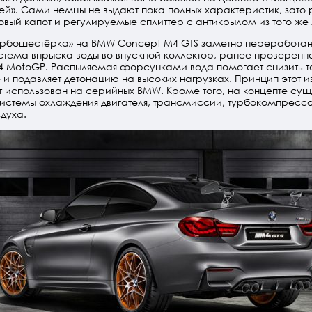
ей». Сами немцы не выдают пока полных характеристик, зато
овый капот и регулируемые сплиттер с антикрылом из того ж
турбошестёрка» на BMW Concept M4 GTS заметно переработан
стема впрыска воды во впускной коллектор, ранее проверен
4 MotoGP. Распыляемая форсунками вода помогает снизить 
 и подавляет детонацию на высоких нагрузках. Принцип этот и
т использован на серийных BMW. Кроме того, на концепте су
истемы охлаждения двигателя, трансмиссии, турбокомпресс
здуха.