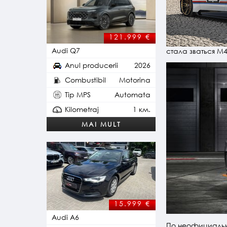
121.999
€
Audi Q7
стала зваться M4
Anul producerii
2026
Combustibil
Motorina
Tip MPS
Automata
Kilometraj
1 км.
MAI MULT
15.999
€
Audi A6
По неофициальны