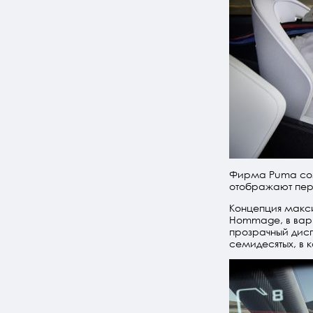
Фирма Puma созд
отображают пер
Концепция макси
Hommage, в вар
прозрачный дисп
семидесятых, в 