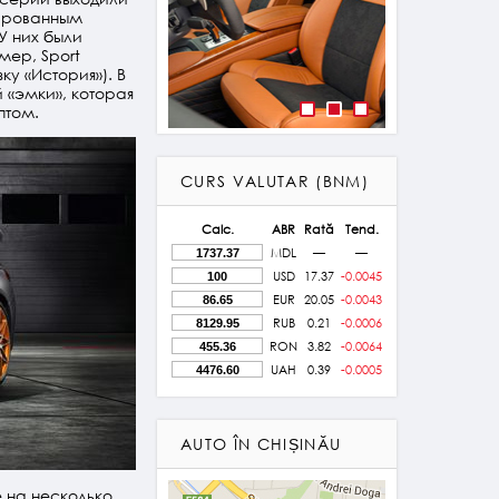
ированным
У них были
мер, Sport
зку «История»). В
 «эмки», которая
птом.
CURS VALUTAR (BNM)
Calc.
ABR
Rată
Tend.
MDL
—
—
USD
17.37
-0.0045
EUR
20.05
-0.0043
RUB
0.21
-0.0006
RON
3.82
-0.0064
UAH
0.39
-0.0005
AUTO ÎN CHIȘINĂU
 на несколько