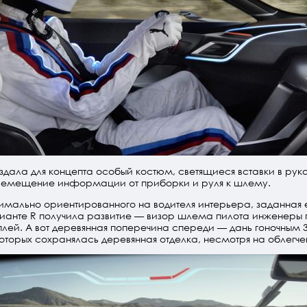
ала для концепта особый костюм, светящиеся вставки в рука
емещение информации от приборки и руля к шлему.
мально ориентированного на водителя интерьера, заданная е
ианте R получила развитие — визор шлема пилота инженеры 
лей. А вот деревянная поперечина спереди — дань гоночным 3
которых сохранялась деревянная отделка, несмотря на облегче