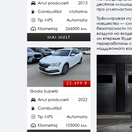
Anul producerii
2013
десятков «лошад
про углепластик
Combustibil
Motorina
Трёхлитровая «
Tip MPS
Automata
новшество — си
безопасности M
Kilometraj
266000 км.
воздуха на входе
MAI MULT
он впервые буде
переработаны с
наддувочного во
22.499
€
Skoda Superb
Anul producerii
2022
Combustibil
Plug-in Hybrid
Tip MPS
Automata
Kilometraj
105000 км.