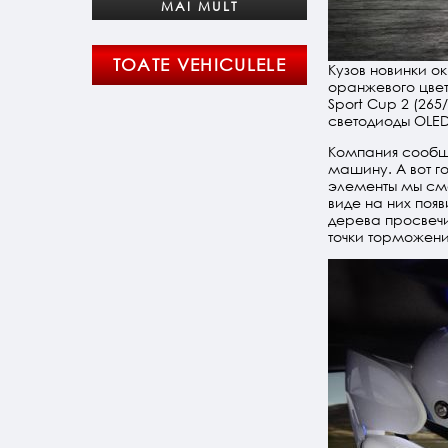
MAI MULT
TOATE VEHICULELE
Кузов новинки ок
оранжевого цвет
Sport Cup 2 (26
светодиоды OLE
Компания сообща
машину. А вот г
элементы мы смо
виде на них поя
дерева просвеч
точки торможени