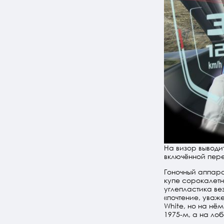
На визор вывод
включённой пере
Гоночный аппара
купе сорокалетн
углепластика ве
«почтение, уваже
White, но на нём
1975-м, а на ло