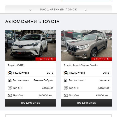
РАСШИРЕННЫЙ
ПОИСК
АВТОМОБИЛИ :: TOYOTA
15.999
€
39.999
€
Toyota C-HR
Toyota Land Cruiser Prado
Год выпуска
2018
Год выпуска
2018
Тип топлива
Бензин Гибрид
Тип топлива
Дизель
Тип КПП
Автомат
Тип КПП
Автомат
Пробег
160000 км.
Пробег
51000 км.
ПОДРОБНЕЕ
ПОДРОБНЕЕ