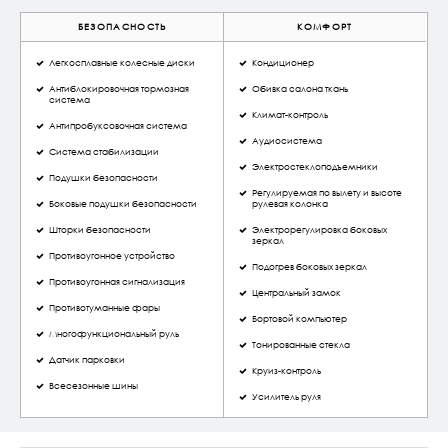
БЕЗОПАСНОСТЬ
КОМФОРТ
Легкосплавные колесные диски
Кондиционер
Антиблокировочная тормозная
Обивка салона ткань
система
Климат-контроль
Антипробуксовочная система
Аудиосистема
Система стабилизации
Электростеклоподъемники
Подушки безопасности
Регулируемая по вылету и высоте
Боковые подушки безопасности
рулевая колонка
Шторки безопасности
Электрорегулировка боковых
зеркал
Противоугонное устройство
Подогрев боковых зеркал
Противоугонная сигнализация
Центральный замок
Противотуманные фары
Бортовой компьютер
Многофункциональный руль
Тонированные стекла
Датчик парковки
Круиз-контроль
Всесезонные шины
Усилитель руля