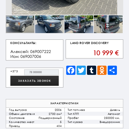
КОНСУЛЬТАНТЫ:
LAND ROVER
DISCOVERY
Алексей: 069007222
10 999
€
Ион: 069007006
Facebook
Twitter
Tumblr
Odnoklassnik
Share
+373
ХАРАКТЕРИСТИКИ
Год выпуска
2006
Тип топлива
Дизель
Объем двигателя
2700 см³
Тип КПП
Автомат
Состояние
Поддержанный
Пробег
250000 км.
Количество мест
5
Тип кузова
Внедорожник
Привод
4X4