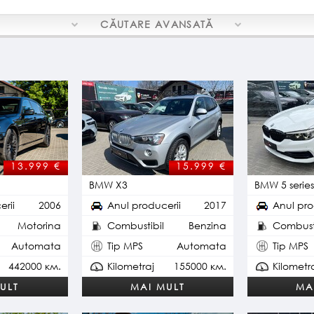
CĂUTARE
AVANSATĂ
13.999
€
15.999
€
BMW X3
BMW 5 series
erii
2006
Anul producerii
2017
Anul pro
Motorina
Combustibil
Benzina
Combusti
Automata
Tip MPS
Automata
Tip MPS
442000 км.
Kilometraj
155000 км.
Kilometr
ULT
MAI MULT
MA