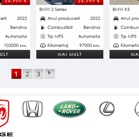
34.999
€
34.999
€
BMW 2 Series
BMW X3
erii
2022
Anul producerii
2022
Anul pro
Benzina
Combustibil
Benzina
Combusti
Automata
Tip MPS
Automata
Tip MPS
102000 км.
Kilometraj
97000 км.
Kilometr
ULT
MAI MULT
MA
1
2
3