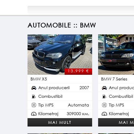
AUTOMOBILE :: BMW
13.999
€
BMW X5
BMW 7 Series
Anul producerii
2007
Anul produc
Combustibil
Combustibil
Gaz / Benzină
Tip MPS
Automata
Tip MPS
Kilometraj
309000 км.
Kilometraj
MAI MULT
MAI M