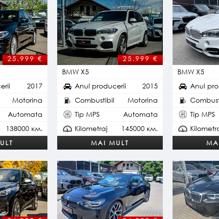
25.999
€
25.999
€
BMW X5
BMW X5
erii
2017
Anul producerii
2015
Anul pro
Motorina
Combustibil
Motorina
Combusti
Automata
Tip MPS
Automata
Tip MPS
138000 км.
Kilometraj
145000 км.
Kilometr
ULT
MAI MULT
MA