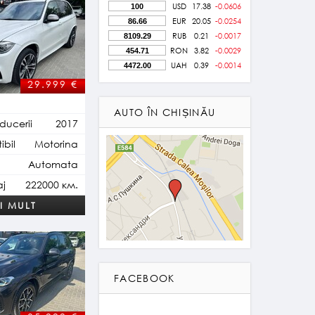
USD
17.38
-0.0606
EUR
20.05
-0.0254
RUB
0.21
-0.0017
RON
3.82
-0.0029
UAH
0.39
-0.0014
29.999
€
AUTO ÎN CHIȘINĂU
ducerii
2017
bil
Motorina
Automata
aj
222000 км.
I MULT
FACEBOOK