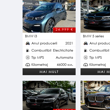
24.999
€
BMW i3
BMW 5 series
Anul producerii
2021
Anul produc
Combustibil
Electricitate
Combustibil
Tip MPS
Automata
Tip MPS
Kilometraj
46000 км.
Kilometraj
MAI MULT
MAI M