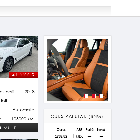
21.999
€
ducerii
2018
bil
Plug-in Hybrid
Automata
CURS VALUTAR (BNM)
aj
103000 км.
I MULT
Calc.
ABR
Rată
Tend.
MDL
—
—