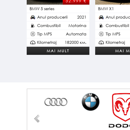
32.999
€
BMW 5 series
BMW X1
Anul producerii
2021
Anul produc
Combustibil
Motorina
Combustibil
Tip MPS
Automata
Tip MPS
Kilometraj
182000 км.
Kilometraj
MAI MULT
MAI M