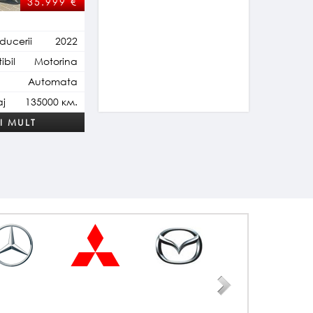
35.999
€
ducerii
2022
bil
Motorina
Automata
aj
135000 км.
I MULT