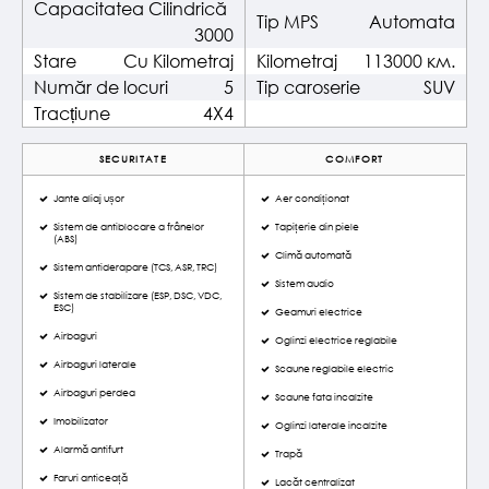
Capacitatea Cilindrică
Tip MPS
Automata
3000
Stare
Cu Kilometraj
Kilometraj
113000 км.
Număr de locuri
5
Tip caroserie
SUV
Tracțiune
4X4
SECURITATE
COMFORT
Jante aliaj ușor
Aer condiționat
Sistem de antiblocare a frânelor
Tapițerie din piele
(ABS)
Climă automată
Sistem antiderapare (TCS, ASR, TRC)
Sistem audio
Sistem de stabilizare (ESP, DSC, VDC,
ESC)
Geamuri electrice
Airbaguri
Oglinzi electrice reglabile
Airbaguri laterale
Scaune reglabile electric
Airbaguri perdea
Scaune fata incalzite
Imobilizator
Oglinzi laterale incalzite
Alarmă antifurt
Trapă
Faruri anticeață
Lacăt centralizat