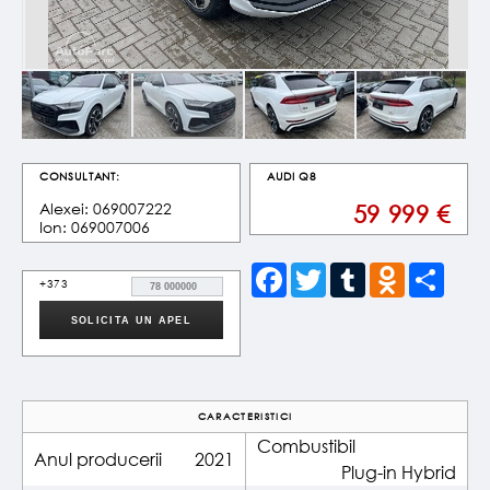
CONSULTANT:
AUDI
Q8
Alexei: 069007222
59 999
€
Ion: 069007006
Facebook
Twitter
Tumblr
Odnoklassnik
Share
+373
CARACTERISTICI
Combustibil
Anul producerii
2021
Plug-in Hybrid