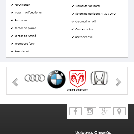
Faruri xenon
Computer de bord
Volan multifuncțional
Sistem de navigare / TVD / DVD
Parctronic
Geamuri fumurii
Senzor de ploaie
Cruise control
Senzor de lumină
Servodirectie
Injectoare faruri
Pneuri vară
Moldova, Chișinău,