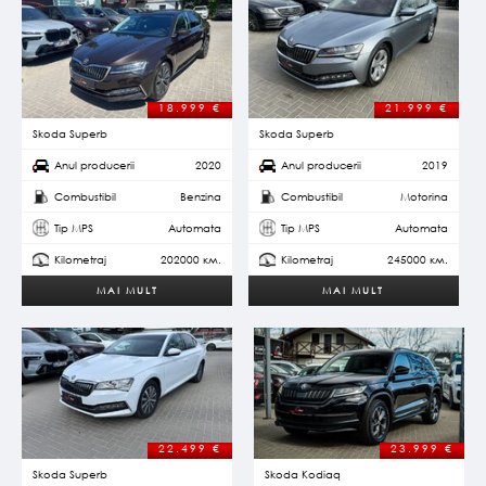
18.999
€
21.999
€
Skoda Superb
Skoda Superb
Anul producerii
2020
Anul producerii
2019
Combustibil
Benzina
Combustibil
Motorina
Tip MPS
Automata
Tip MPS
Automata
Kilometraj
202000 км.
Kilometraj
245000 км.
MAI MULT
MAI MULT
22.499
€
23.999
€
Skoda Superb
Skoda Kodiaq