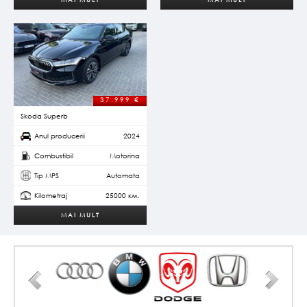
37.999
€
Skoda Superb
Anul producerii
2024
Combustibil
Motorina
Tip MPS
Automata
Kilometraj
25000 км.
MAI MULT