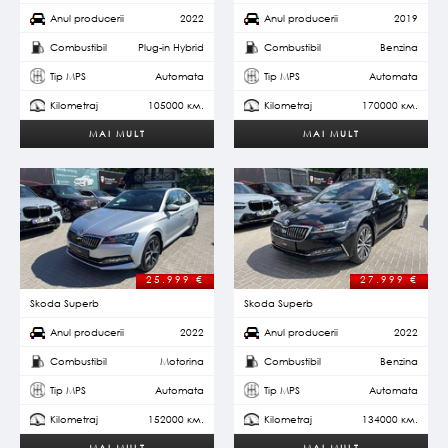
Anul producerii
2022
Anul producerii
2019
Combustibil
Plug-in Hybrid
Combustibil
Benzina
Tip MPS
Automata
Tip MPS
Automata
Kilometraj
105000 км.
Kilometraj
170000 км.
MAI MULT
MAI MULT
25.999
€
27.999
€
Skoda Superb
Skoda Superb
Anul producerii
2022
Anul producerii
2022
Combustibil
Motorina
Combustibil
Benzina
Tip MPS
Automata
Tip MPS
Automata
Kilometraj
152000 км.
Kilometraj
134000 км.
MAI MULT
MAI MULT