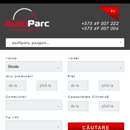
RU
+373 69 007 222
+373 69 007 006
Marca
Model
Anul producerii
Preţ
Combustibil
Capacitatea Cilindrică
Tip MPS