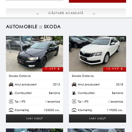
CĂUTARE
AVANSATĂ
AUTOMOBILE :: SKODA
7.499
€
10.999
€
Skoda Octavia
Skoda Octavia
Anul producerii
2013
Anul producerii
2018
Combustibil
Benzina
Combustibil
Benzina
Tip MPS
Mecanica
Tip MPS
Mecanica
Kilometraj
153000 км.
Kilometraj
119000 км.
MAI MULT
MAI MULT