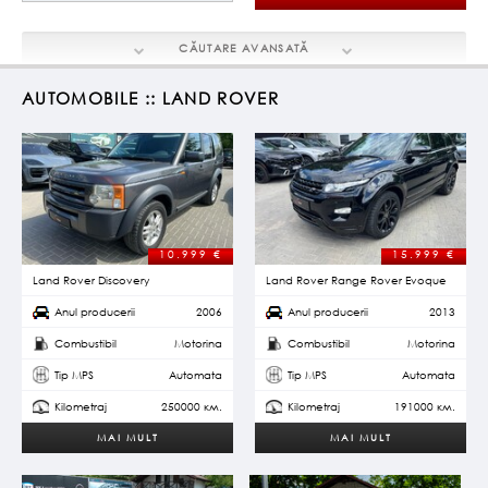
CĂUTARE
AVANSATĂ
AUTOMOBILE :: LAND ROVER
10.999
€
15.999
€
Land Rover Discovery
Land Rover Range Rover Evoque
Anul producerii
2006
Anul producerii
2013
Combustibil
Motorina
Combustibil
Motorina
Tip MPS
Automata
Tip MPS
Automata
Kilometraj
250000 км.
Kilometraj
191000 км.
MAI MULT
MAI MULT