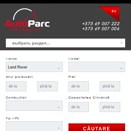
RU
+373 69 007 222
+373 69 007 006
Marca
Model
Anul producerii
Preţ
Combustibil
Capacitatea Cilindrică
Tip MPS