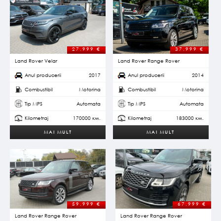
27.999
€
37.999
€
Land Rover Velar
Land Rover Range Rover
Anul producerii
2017
Anul producerii
2014
Combustibil
Motorina
Combustibil
Motorina
Tip MPS
Automata
Tip MPS
Automata
Kilometraj
170000 км.
Kilometraj
183000 км.
MAI MULT
MAI MULT
59.999
€
67.999
€
Land Rover Range Rover
Land Rover Range Rover