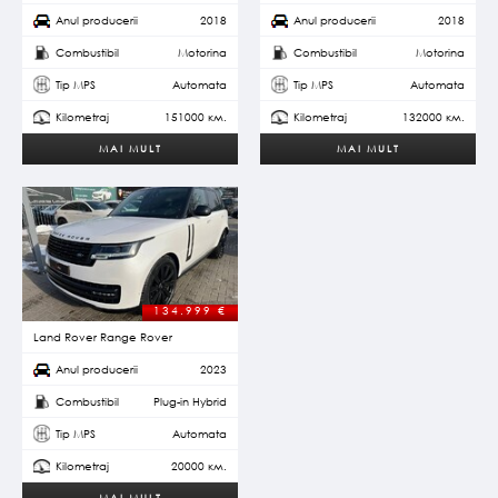
Anul producerii
2018
Anul producerii
2018
Combustibil
Motorina
Combustibil
Motorina
Tip MPS
Automata
Tip MPS
Automata
Kilometraj
151000 км.
Kilometraj
132000 км.
MAI MULT
MAI MULT
134.999
€
Land Rover Range Rover
Anul producerii
2023
Combustibil
Plug-in Hybrid
Tip MPS
Automata
Kilometraj
20000 км.
MAI MULT